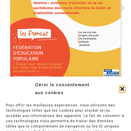
Formations
ATEC
Documents &
Anim’ Juniors
Formations habilitée
Rapports
Francade
Formations continue
Espace famille
GLA
Formations professio
Contact
Gérer le consentement
aux cookies
Pour offrir les meilleures expériences, nous utilisons des
technologies telles que les cookies pour stocker et/ou
accéder aux informations des appareils. Le fait de consentir à
ces technologies nous permettra de traiter des données
Politique de confidentialité
telles que le comportement de navigation ou les ID uniques