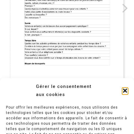
Formations
ATEC
Documents &
Anim’ Juniors
Formations habilitée
Rapports
Francade
Formations continue
Espace famille
GLA
Formations professio
Contact
Gérer le consentement
aux cookies
Pour offrir les meilleures expériences, nous utilisons des
technologies telles que les cookies pour stocker et/ou
accéder aux informations des appareils. Le fait de consentir à
ces technologies nous permettra de traiter des données
Politique de confidentialité
telles que le comportement de navigation ou les ID uniques