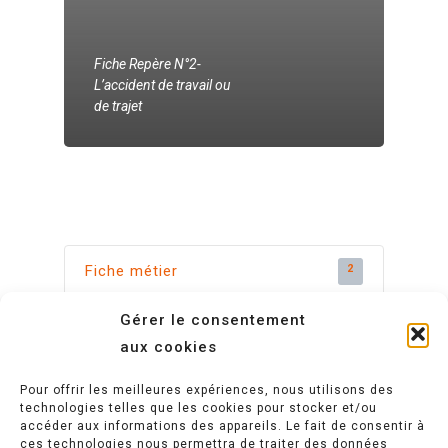
Engagement
Formations
ATEC
Fiche Repère N°2-
Documents &
Anim’ Juniors
Formations habilitée
L’accident de travail ou
Rapports
de trajet
Francade
Formations continue
Espace famille
GLA
Formations professio
Contact
2
Fiche métier
Gérer le consentement
7
Prévention des risques
aux cookies
6
Processus
Pour offrir les meilleures expériences, nous utilisons des
technologies telles que les cookies pour stocker et/ou
accéder aux informations des appareils. Le fait de consentir à
ces technologies nous permettra de traiter des données