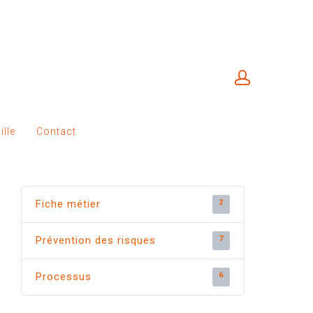
lle
Contact
2
Fiche métier
7
Prévention des risques
6
Processus