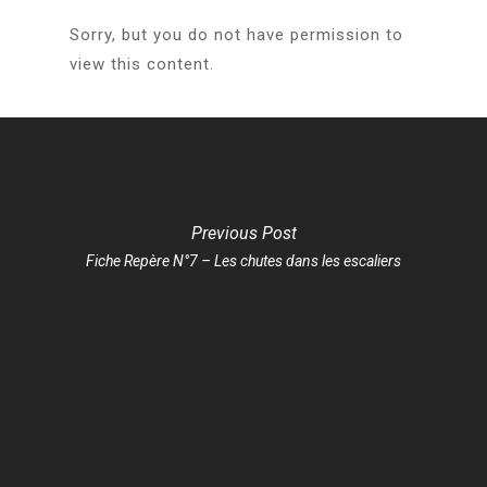
Sorry, but you do not have permission to
view this content.
Engagement
Formations
ATEC
Documents &
Anim’ Juniors
Formations habilitée
Previous Post
Rapports
Francade
Formations continue
Fiche Repère N°7 – Les chutes dans les escaliers
Espace famille
GLA
Formations professio
Contact