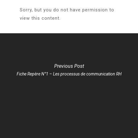
Sorry, but you do not have permission to
view this content.
Engagement
Formations
ATEC
Documents &
Anim’ Juniors
Formations habilitée
Previous Post
Rapports
Francade
Formations continue
Fiche Repère N°1 – Les processus de communication RH
Espace famille
GLA
Formations professio
Contact