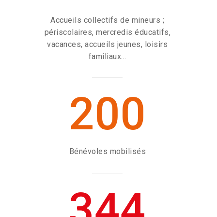
Accueils collectifs de mineurs ;
périscolaires, mercredis éducatifs,
vacances, accueils jeunes, loisirs
familiaux...
200
Bénévoles mobilisés
Engagement
Formations
ATEC
344
Documents &
Anim’ Juniors
Formations habilitée
Rapports