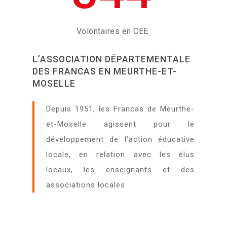
Francade
Formations continue
Espace famille
GLA
Formations professio
Volontaires en CEE
Contact
L’ASSOCIATION DÉPARTEMENTALE
DES FRANCAS EN MEURTHE-ET-
MOSELLE
Depuis 1951, les Francas de Meurthe-
et-Moselle agissent pour le
développement de l’action éducative
locale, en relation avec les élus
locaux, les enseignants et des
associations locales